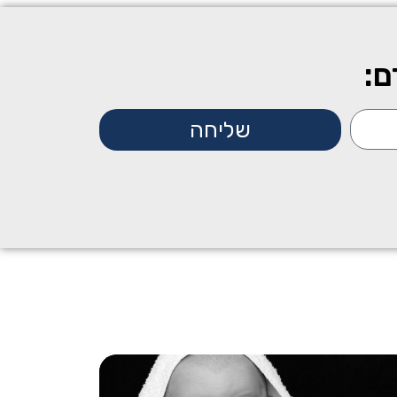
ם:
שליחה