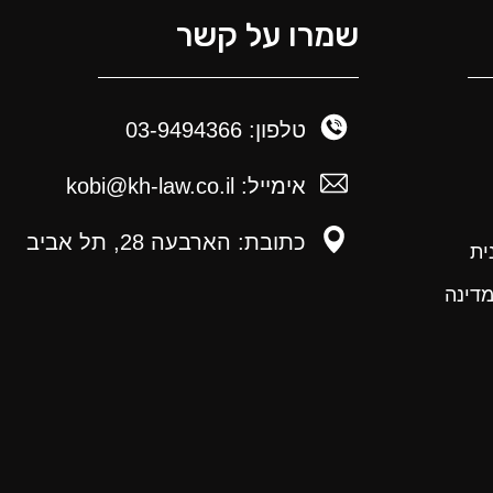
שמרו על קשר
טלפון: 03-9494366
אימייל: kobi@kh-law.co.il
כתובת: הארבעה 28, תל אביב
ית
מדינה