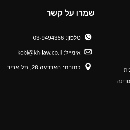
שמרו על קשר
טלפון: 03-9494366
אימייל: kobi@kh-law.co.il
כתובת: הארבעה 28, תל אביב
ית
מדינה