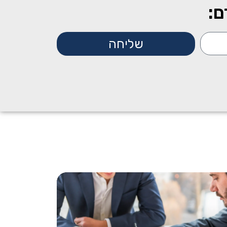
ם:
שליחה